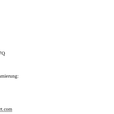
7Q
mmierung:
rt.com